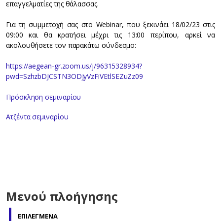
επαγγελματίες της θάλασσας.
Για τη συμμετοχή σας στο Webinar, που ξεκινάει 18/02/23 στις
09:00 και θα κρατήσει μέχρι τις 13:00 περίπου, αρκεί να
ακολουθήσετε τον παρακάτω σύνδεσμο:
https://aegean-gr.zoom.us/j/96315328934?
pwd=SzhzbDJCSTN3ODJyVzFiVEtlSEZuZz09
Πρόσκληση σεμιναρίου
Ατζέντα σεμιναρίου
Μενού πλοήγησης
ΕΠΙΛΕΓΜΕΝΑ