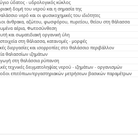
ύγιο ύδατος - υδρολογικός κύκλος
ριακή δομή του νερού και η σημασία της
αλάσσιο νερό και οι φυσικοχημικές του ιδιότητες
λοι άνθρακα, αζώτου, φωσφόρου, πυριτίου, θείου στη θάλασσα
λυμένα αέρια, Φωτοσύνθεση
υτή και σωματιδιακή οργανική ύλη
στοιχεία στη θάλασσα, κατανομές - μορφές
κές διεργασίες και ισορροπίες στο θαλάσσιο περιβάλλον
εία θαλασσίων ιζημάτων
αγωγή στη θαλάσσια ρύπανση
κές τεχνικές δειγματοληψίας νερού - ιζημάτων - οργανισμών
οδοι επιτόπιων/εργαστηριακών μετρήσεων βασι­κών παραμέτρων